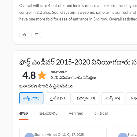
Overall will rate 4 out of 5 and look is muscular, performance is goo
control in 2.2 also. Sound system awesome, panoramic sunroof and
have one more fold for ease of entrance in 3rd row. Overall satisfied
ఫోర్డ్ ఎండీవర్ 2015-2020 వినియోగదారు సమ
ఆధారంగా
4.8
220 వినియోగదారు సమీక్షలు
జనాదరణ పొందిన ప్రస్తావనలు
అన్నీ
(220)
మైలేజీ
(21)
ప్రదర్శన
(30)
లుక్స్
(45)
కంఫర్
తాజా
ఉపయోగం
Verified
critical
Shamim Ahmed
On
మార్చి 17, 2025
Sharv