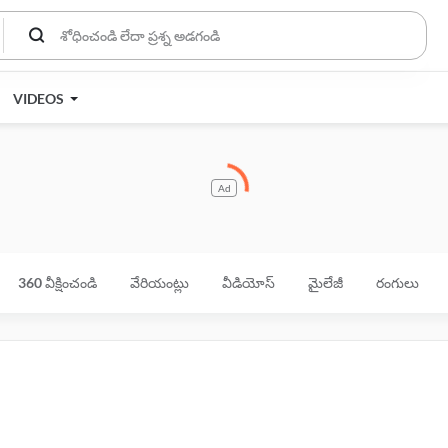
VIDEOS
Ad
360 వీక్షించండి
వేరియంట్లు
వీడియోస్
మైలేజీ
రంగులు