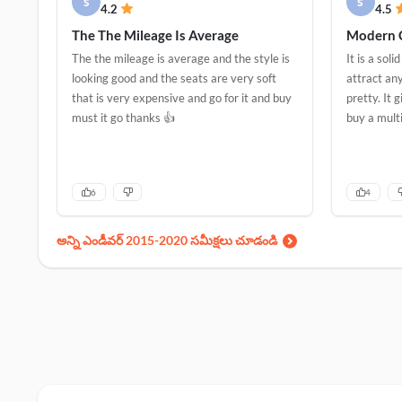
s
s
4.2
4.5
The The Mileage Is Average
Modern 
The the mileage is average and the style is
It is a sol
looking good and the seats are very soft
attract any
that is very expensive and go for it and buy
pretty. It 
must it go thanks 👍
buy a mult
6
4
అన్ని ఎండీవర్ 2015-2020 సమీక్షలు చూడండి