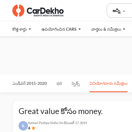
అన్నీ
కొత్త కార్లు
ఉపయోగించిన CARS
వార్తలు & సమీక్షలు
ఎండీవర్ 2015-2020
ధర
స్పెక్స్
వినియోగదారు సమీక్షలు
Great value కోసం money.
Kumari Pushpa Sinha
On
డిసెంబర్ 17, 2019
k
4