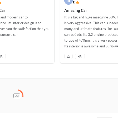
m
5
Car
Amazing Car
id and modern car to
It is a big and huge masculine SUV. I
one. Its interior design is so
is very aggressive. This car is loade
gives you the satisfaction that you
many and ultimate features like- au
ipurpose car.
sunroof, etc. Its 3.2 engine produces
torque of 470nm. It is a very power
Its interior is awesome and very clas
ఇంక
has 10 speakers in it. There sound i
1
1
amazing. This car is very comfortabl
very good for long drives. The driver
feel tired. It has 6 gears in it. It also
electric seats in it and a dual-zone c
It is a 7 seater car. Last two seats 
fold by power buttons. It is an amazi
Ad