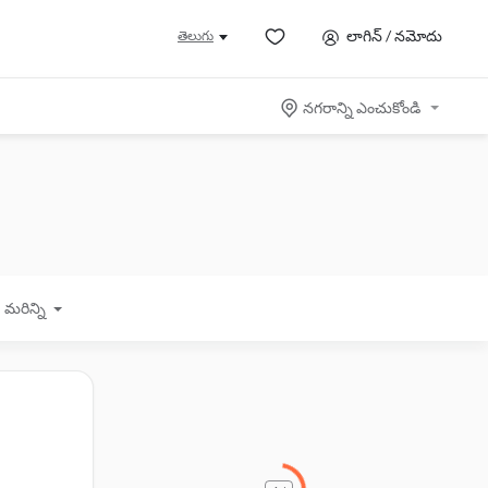
లాగిన్ / నమోదు
తెలుగు
నగరాన్ని ఎంచుకోండి
మరిన్ని