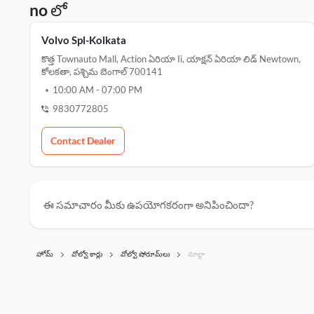
no లో
Volvo Spl-Kolkata
కొత్త Townauto Mall, Action ఏరియా Ii, యాక్షన్ ఏరియా లిడ్ Newtown,
కోలకతా, పశ్చిమ బెంగాల్ 700141
10:00 AM
-
07:00 PM
9830772805
Contact Dealer
ఈ సమాచారం మీకు ఉపయోగకరంగా అనిపించిందా?
హోమ్
వోల్వో కార్లు
వోల్వో షోరూమ్‌లు
మాల్దా