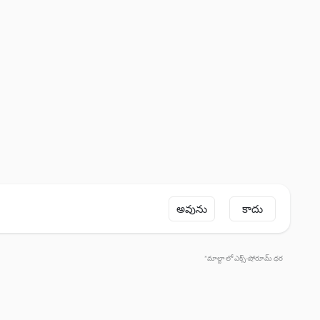
అవును
కాదు
*మాల్దా లో ఎక్స్-షోరూమ్ ధర