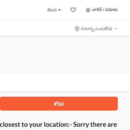
లాగిన్ / నమోదు
తెలుగు
నగరాన్ని ఎంచుకోండి
శోధన
closest to your location:- Sorry there are