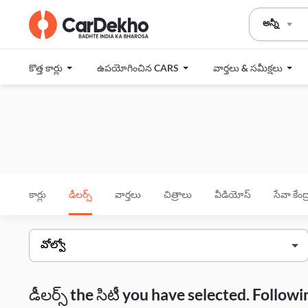
అన్నీ
కొత్త కార్లు
ఉపయోగించిన CARS
వార్తలు & సమీక్షలు
కార్లు
డీలర్స్
వార్తలు
చిత్రాలు
వీడియోస్
సేవా కేంద
డీలర్స్ the సిటీ you have selected. Follo