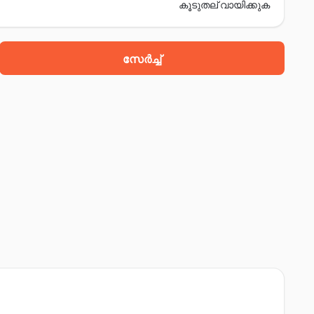
കൂടുതല് വായിക്കുക
സേർച്ച്
ർ, ജലന്ധർ, 144024
ഇന്ത്യൻ ഓയിൽ സമീപം depo, ജലന്ധർ, 144008