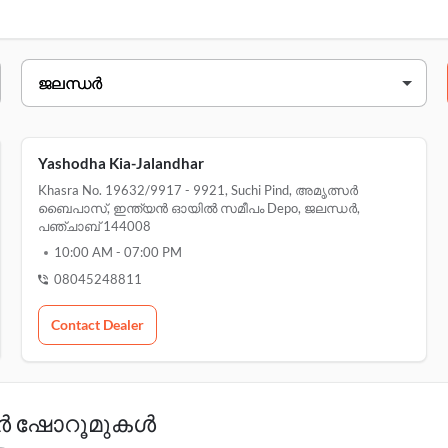
g ടി road, opp മികച്ചത് price,, പരാഗ്പൂ
Yashodha Kia-Jalandhar
asra no. 19632/9917 - 9921, suchi pind, അമൃത്സർ ബൈപാസ്, 
Khasra No. 19632/9917 - 9921, Suchi Pind, അമൃത്സർ
ബൈപാസ്, ഇന്ത്യൻ ഓയിൽ സമീപം Depo, ജലന്ധർ,
പഞ്ചാബ് 144008
10:00 AM
-
07:00 PM
08045248811
Contact Dealer
കാർ ഷോറൂമുകൾ