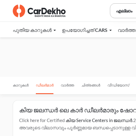
എല്ലാം
പുതിയ കാറുകൾ
ഉപയോഗിച്ചത് CARS
വാർത്
കാറുകൾ
ഡീലർമാർ
വാർത്ത
ചിത്രങ്ങൾ
വീഡിയോസ്
കിയ ജലന്ധർ ലെ കാർ ഡീലർമാരും ഷോറ
Click here for Certified
കിയ Service Centers in ജലന്ധർ
.
അവരുടെ വിലാസവും പൂർണ്ണമായ ബന്ധപ്പെടാനുള്ള വി
ടെസ്റ്റ് ഡ്രൈവ് എന്നിവയെക്കുറിച്ചുള്ള കൂടുതൽ വി