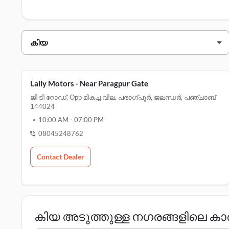
കേന്ദ്രങ്ങൾ
എന്നിവയ്ക്കായി ഇവിടെ ക്ലിക്ക് ചെയ്യുക.
കിയ ഡീലർമാർ ജലന്ധർ
ഡീലറുടെ പേര്
വിലാസം
lally motors - near പരാഗ്പൂർ gate
Lally Motors - Near Paragpur Gate
yashodha kia-jalandhar
kh
ജി ടി റോഡ്, Opp മികച്ച വില, പരാഗ്പൂർ, ജലന്ധർ, പഞ്ചാബ്
144024
10:00 AM
-
07:00 PM
08045248762
Contact Dealer
കിയ അടുത്തുള്ള നഗരങ്ങളിലെ 