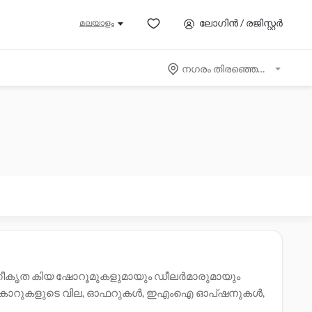
ലോഗിൻ / രജിസ്റ്റർ
മലയാളം
നഗരം തിരഞ്ഞെടുക്കുക
ഗീകൃത കിയ ഷോറൂമുകളുമായും ഡീലർമാരുമായും
നു. കിയ കാറുകളുടെ വില, ഓഫറുകൾ, ഇഎംഐ ഓപ്ഷനുകൾ,
്ഷ്യപ്പെടുത്തിയ
കിയ ജലന്ധർ ലെ സേവന