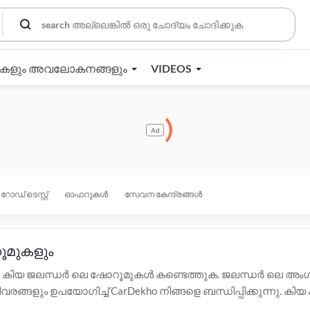
തകളും അവലോകനങ്ങളും
VIDEOS
Ad
റോഡ് ടെസ്റ്റ്
ഓഫറുകൾ
സേവന കേന്ദ്രങ്ങൾ
ൂമുകളും
2 കിയ ജലന്ധർ ലെ ഷോറൂമുകൾ കണ്ടെത്തുക. ജലന്ധർ ലെ അം
വരങ്ങളും ഉപയോഗിച്ച് CarDekho നിങ്ങളെ ബന്ധിപ്പിക്കുന്
വരങ്ങൾക്ക് ജലന്ധർ ലെ താഴെയുള്ള ഡീലർമാരെ ബന്ധപ്പെടുക. സാക